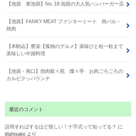
【池袋 東池袋】No. 18 池袋の大人気ハンバーガー店
【池袋】FANKY MEAT ファンキーミート 肉バル・
焼肉
【本駒込】豊栄【孤独のグルメ】薬味ひと粒一粒まで
美味しい中国料理
【池袋・南口】焼肉叙々苑 燦々亭 お肉ごろごろの
カルビクッパランチ
最近のコメント
説明すればするほど怪しい！十字式って知ってる？
に
titahisako
より