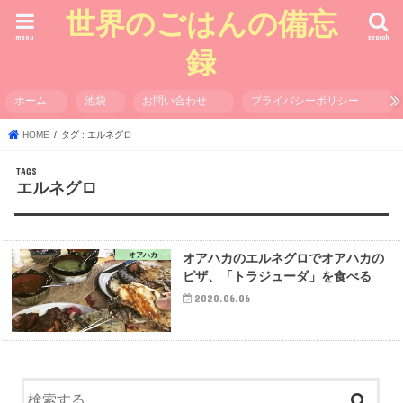
世界のごはんの備忘
menu
search
録
ホーム
池袋
お問い合わせ
プライバシーポリシー
HOME
タグ : エルネグロ
エルネグロ
オアハカ
オアハカのエルネグロでオアハカの
ピザ、「トラジューダ」を食べる
2020.06.06