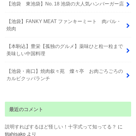
【池袋 東池袋】No. 18 池袋の大人気ハンバーガー店
【池袋】FANKY MEAT ファンキーミート 肉バル・
焼肉
【本駒込】豊栄【孤独のグルメ】薬味ひと粒一粒まで
美味しい中国料理
【池袋・南口】焼肉叙々苑 燦々亭 お肉ごろごろの
カルビクッパランチ
最近のコメント
説明すればするほど怪しい！十字式って知ってる？
に
titahisako
より