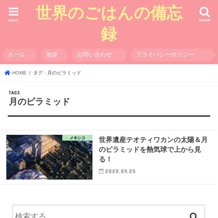
世界のごはんの備忘
menu
search
録
ホーム
池袋
お問い合わせ
プライバシーポリシー
HOME
タグ : 月のピラミッド
月のピラミッド
メキシコ
世界遺産テオティワカンの太陽＆月
のピラミッドを熱気球で上から見
る！
2020.09.25