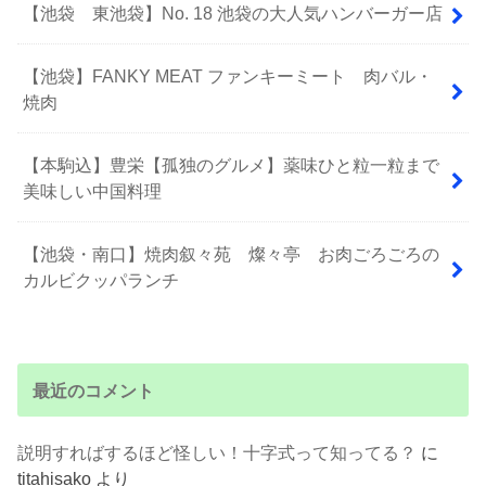
【池袋 東池袋】No. 18 池袋の大人気ハンバーガー店
【池袋】FANKY MEAT ファンキーミート 肉バル・
焼肉
【本駒込】豊栄【孤独のグルメ】薬味ひと粒一粒まで
美味しい中国料理
【池袋・南口】焼肉叙々苑 燦々亭 お肉ごろごろの
カルビクッパランチ
最近のコメント
説明すればするほど怪しい！十字式って知ってる？
に
titahisako
より