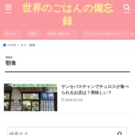
世界のごはんの備忘
menu
search
録
ホーム
池袋
お問い合わせ
プライバシーポリシー
HOME
タグ : 朝食
朝食
サンセバスティアン・サンセバスチャン
サンセバスチャンでチュロスが食べ
られるお店は？美味しい？
2019.07.30