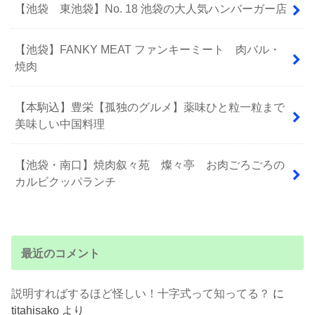
【池袋 東池袋】No. 18 池袋の大人気ハンバーガー店
【池袋】FANKY MEAT ファンキーミート 肉バル・
焼肉
【本駒込】豊栄【孤独のグルメ】薬味ひと粒一粒まで
美味しい中国料理
【池袋・南口】焼肉叙々苑 燦々亭 お肉ごろごろの
カルビクッパランチ
最近のコメント
説明すればするほど怪しい！十字式って知ってる？
に
titahisako
より