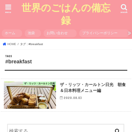
世界のごはんの備忘
menu
search
録
ホーム
池袋
お問い合わせ
プライバシーポリシー
HOME
タグ : #breakfast
#breakfast
ザ・リッツ・カールトン日光
ザ・リッツ・カールトン日光 朝食
＆日本料理メニュー編
2020.08.03