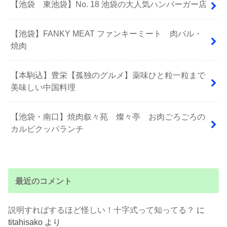
【池袋 東池袋】No. 18 池袋の大人気ハンバーガー店
【池袋】FANKY MEAT ファンキーミート 肉バル・
焼肉
【本駒込】豊栄【孤独のグルメ】薬味ひと粒一粒まで
美味しい中国料理
【池袋・南口】焼肉叙々苑 燦々亭 お肉ごろごろの
カルビクッパランチ
最近のコメント
説明すればするほど怪しい！十字式って知ってる？
に
titahisako
より