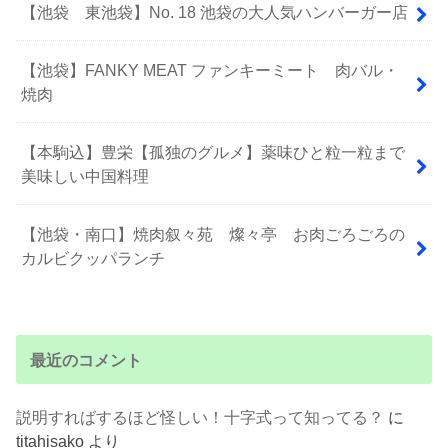
【池袋 東池袋】No. 18 池袋の大人気ハンバーガー店
【池袋】FANKY MEAT ファンキーミート 肉バル・
焼肉
【本駒込】豊栄【孤独のグルメ】薬味ひと粒一粒まで
美味しい中国料理
【池袋・南口】焼肉叙々苑 燦々亭 お肉ごろごろの
カルビクッパランチ
最近のコメント
説明すればするほど怪しい！十字式って知ってる？
に
titahisako
より