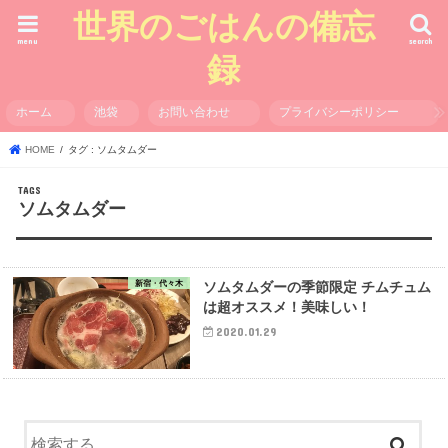
世界のごはんの備忘
menu
search
録
ホーム
池袋
お問い合わせ
プライバシーポリシー
HOME
タグ : ソムタムダー
ソムタムダー
新宿・代々木
ソムタムダーの季節限定 チムチュム
は超オススメ！美味しい！
2020.01.29