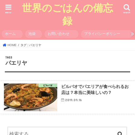
世界のごはんの備忘
menu
search
録
ホーム
池袋
お問い合わせ
プライバシーポリシー
HOME
タグ : パエリヤ
パエリヤ
ビルバオ
ビルバオでパエリアが食べられるお
店は？本当に美味しいの？
2019.09.16