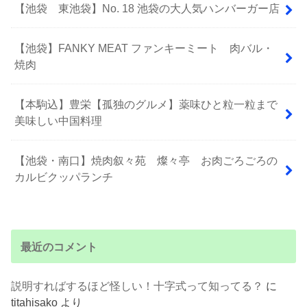
【池袋 東池袋】No. 18 池袋の大人気ハンバーガー店
【池袋】FANKY MEAT ファンキーミート 肉バル・
焼肉
【本駒込】豊栄【孤独のグルメ】薬味ひと粒一粒まで
美味しい中国料理
【池袋・南口】焼肉叙々苑 燦々亭 お肉ごろごろの
カルビクッパランチ
最近のコメント
説明すればするほど怪しい！十字式って知ってる？
に
titahisako
より