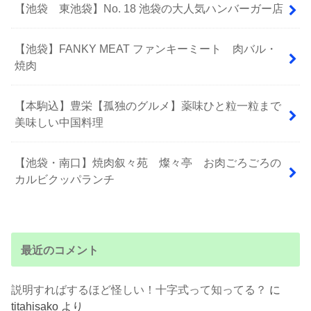
【池袋 東池袋】No. 18 池袋の大人気ハンバーガー店
【池袋】FANKY MEAT ファンキーミート 肉バル・
焼肉
【本駒込】豊栄【孤独のグルメ】薬味ひと粒一粒まで
美味しい中国料理
【池袋・南口】焼肉叙々苑 燦々亭 お肉ごろごろの
カルビクッパランチ
最近のコメント
説明すればするほど怪しい！十字式って知ってる？
に
titahisako
より